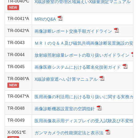
TR-0040*C
X線診療室の管理区域漏えいX線量測定マニュアル
NEW
TR-0041*A
MRIのQ&A
TR-0042*A
画像診断レポート交換手順ガイドライン
TR-0043
ＭＲＩのＱ＆Ａ及び磁気共鳴画像診断装置施設の安全
TR-0044
放射線照射線量レポートの取り扱いガイドライン
TR-0045
画像医療システムにおける匿名化技術ガイド
TR-0046*A
X線診療室遮へい計算マニュアル
NEW
TR-0047*A
医用画像の利活用における取り扱いに関する実務ガイ
TR-0048
画像診断機器設置室の空調指針
TR-0049
医用画像表示用ディスプレイの受入試験及び不変性試験（J
X-0051*E
ガンマカメラの性能測定法と表示法