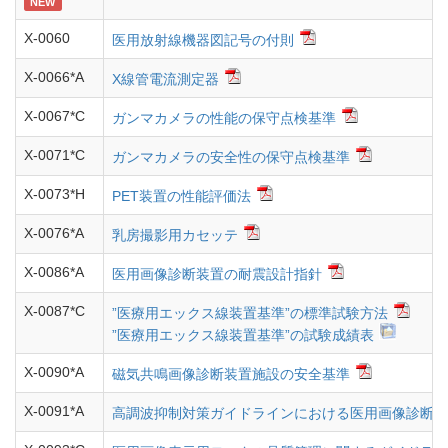
NEW
X-0060
医用放射線機器図記号の付則
X-0066*A
X線管電流測定器
X-0067*C
ガンマカメラの性能の保守点検基準
X-0071*C
ガンマカメラの安全性の保守点検基準
X-0073*H
PET装置の性能評価法
X-0076*A
乳房撮影用カセッテ
X-0086*A
医用画像診断装置の耐震設計指針
X-0087*C
”医療用エックス線装置基準”の標準試験方法
”医療用エックス線装置基準”の試験成績表
X-0090*A
磁気共鳴画像診断装置施設の安全基準
X-0091*A
高調波抑制対策ガイドラインにおける医用画像診断装