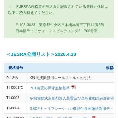
※ 各JESRA規格票の最終頁に記載されている発行元住所は
以下に読み替えてください。
〒103-0023 東京都中央区日本橋本町三丁目11番5号
日本橋ライフサイエンスビルディング2 706号室
＜JESRA公開リスト＞2026.4.30
規格番号
規格名
P-12*A
X線間接撮影用ロールフィルムの寸法
TI-0001*C
PET装置の保守点検基準
TI-0003
多相電動式造影剤注入装置及び単相電動式造影剤注入
TI-0004
GSDFキャリブレーション機能付き画像診断用ディ