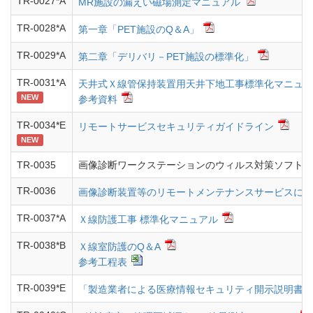
TR-0027*A
MR施設の漏えい磁場測定マニュアル
TR-0028*A
第一章「PET施設のQ＆A」
TR-0029*A
第二章「デリバリ－PET施設の標準化」
TR-0031*A
天井式Ｘ線管保持装置用天井下地工事標準化マニュア
NEW
参考資料
TR-0034*E
リモートサービスセキュリティガイドライン
NEW
TR-0035
画像診断ワークステーションのウィルス対策ソフトに
TR-0036
画像診断装置等のリモートメンテナンスサービスに関
TR-0037*A
Ｘ線防護工事 標準化マニュアル
TR-0038*B
Ｘ線室防護のQ＆A
参考工程表
TR-0039*E
「製造業者による医療情報セキュリティ開示説明書」ガイド