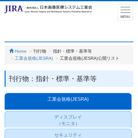
T
o
MENU
g
g
l
e
Home
刊行物
指針・標準・基準等
n
工業会規格(JESRA)
工業会規格(JESRA)公開リスト
a
v
i
刊行物：指針・標準・基準等
g
a
t
工業会規格(JESRA)
i
o
n
ディスプレイ
（モニタ）
セキュリティ