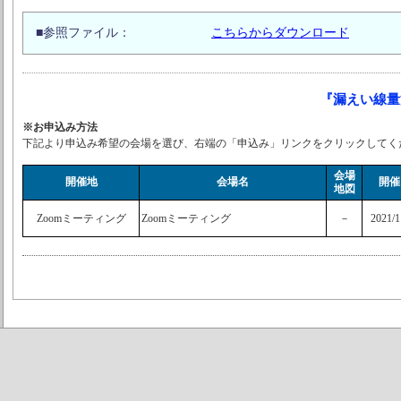
■参照ファイル：
こちらからダウンロード
『漏えい線量
※お申込み方法
下記より申込み希望の会場を選び、右端の「申込み」リンクをクリックしてく
会場
開催地
会場名
開催
地図
Zoomミーティング
Zoomミーティング
－
2021/1