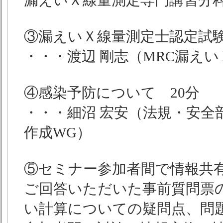
漏えいＸ線量測定専門講習分
③漏えいＸ線量測定士認定試験
・・・渡辺 剛志（MRC漏え
④感染予防について 20分
・・・細沼 宏安（法規・安全
作成WG）
⑤セミナー参加者間で情報共有
ご回答いただいた事前質問票
い計算についての疑問点、問