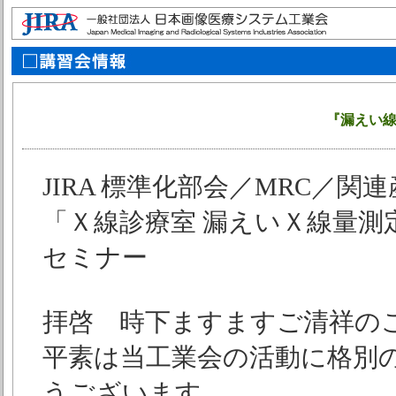
『漏えい線
JIRA 標準化部会／MRC／関
「Ｘ線診療室 漏えいＸ線量
セミナー
拝啓 時下ますますご清祥の
平素は当工業会の活動に格別
うございます。