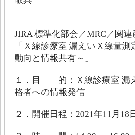
JIRA 標準化部会／MRC／
「Ｘ線診療室 漏えいＸ線量
動向と情報共有～」
１．目 的：Ｘ線診療室 漏
格者への情報発信
２．開催日程：2021年11月18日