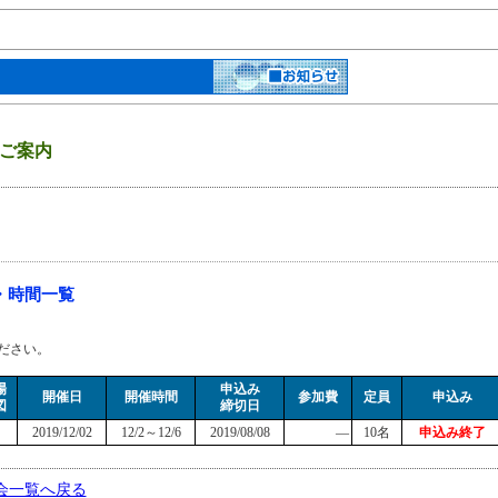
ご案内
・時間一覧
ださい。
場
申込み
開催日
開催時間
参加費
定員
申込み
図
締切日
2019/12/02
12/2～12/6
2019/08/08
―
10名
申込み終了
会一覧へ戻る