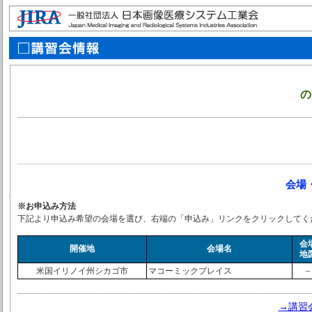
の
会場
※お申込み方法
下記より申込み希望の会場を選び、右端の「申込み」リンクをクリックしてく
会
開催地
会場名
地
米国イリノイ州シカゴ市
マコーミックプレイス
－
→講習